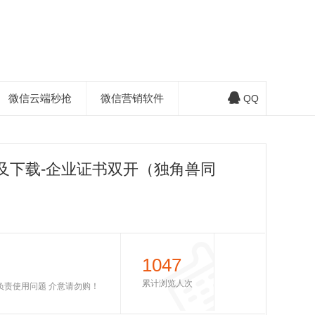
微信云端秒抢
微信营销软件
QQ
及下载-企业证书双开（独角兽同
1047
累计浏览人次
不负责使用问题 介意请勿购！