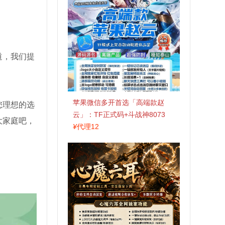
道，我们提
苹果微信多开首选「高端款赵
您理想的选
云」：TF正式码+斗战神8073
大家庭吧，
包，7天退换认准拍拍卡激活码
¥
代理12
商城