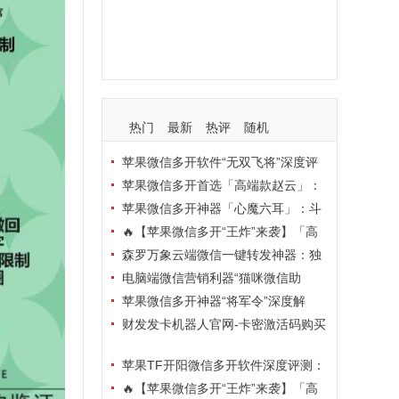
支持
玩法
使用
nbsp
活动码
热门
最新
热评
随机
苹果微信多开软件“无双飞将”深度评
测：TF正式码+7天退换，拍拍卡激活
苹果微信多开首选「高端款赵云」：
码商城正品保障
TF正式码+斗战神8073包，7天退换认
苹果微信多开神器「心魔六耳」：斗
准拍拍卡激活码商城
战神8073包+7天退换，认准拍拍卡激
🔥【苹果微信多开“王炸”来袭】「高
活码商城
端地狱火」—— TF正式码+斗战神807
森罗万象云端微信一键转发神器：独
3包，7天退换，安全防封，多开自由触
家源码·安全防封·月卡季卡半年卡年卡
电脑端微信营销利器“猫咪微信助
手可及！
授权，7天无理由退换！
手”深度评测：7大模块功能全解析，多
苹果微信多开神器“将军令”深度解
卡种授权灵活选
析：8073版本包+TF外侧码，微商营销
财发发卡机器人官网-卡密激活码购买
必备稳定利器
以及下载-天卡月卡季卡年卡授权-不退
苹果TF开阳微信多开软件深度评测：
换
凡尔赛8069包功能全解析，TestFlight
🔥【苹果微信多开“王炸”来袭】「高