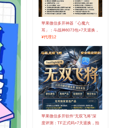
苹果微信多开神器「心魔六
耳」：斗战神8073包+7天退换，
认准拍拍卡激活码商城
¥
代理12
苹果微信多开软件“无双飞将”深
度评测：TF正式码+7天退换，拍