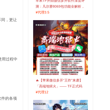
苹果TF开阳微信多开软件深度评
测：凡尔赛8069包功能全解析，
TestFlight稳定版上架，激活认准
¥
代理3.5
拍拍卡商城
不同，更让
使用过程中
🔥【苹果微信多开“王炸”来袭】
「高端地狱火」—— TF正式码
+斗战神8073包，7天退换，安全
¥
代理12
防封，多开自由触手可及！
软件的各项