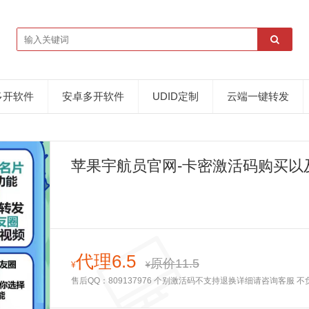
多开软件
安卓多开软件
UDID定制
云端一键转发
苹果宇航员官网-卡密激活码购买以
款）
代理6.5
原价11.5
¥
¥
售后QQ：809137976 个别激活码不支持退换详细请咨询客服 