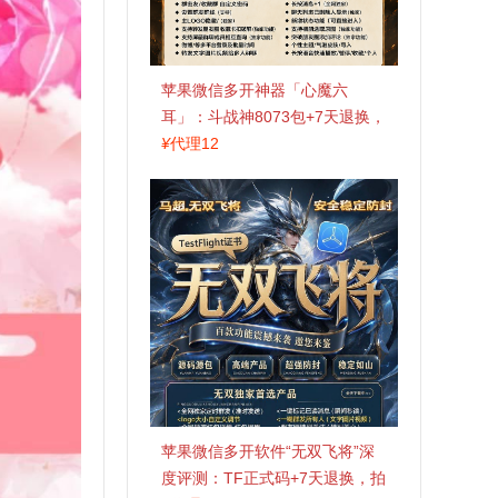
苹果微信多开神器「心魔六
耳」：斗战神8073包+7天退换，
认准拍拍卡激活码商城
¥
代理12
苹果微信多开软件“无双飞将”深
度评测：TF正式码+7天退换，拍