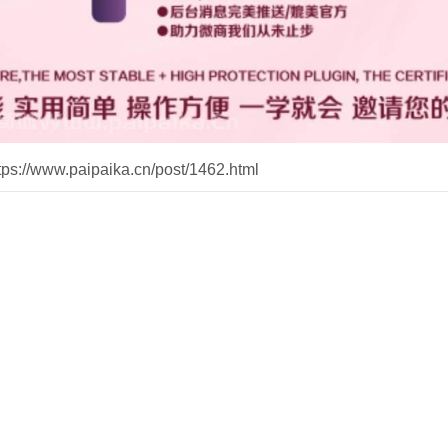
//www.paipaika.cn/post/1462.html