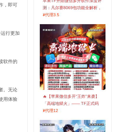
苹果TF开阳微信多开软件深度评
作，即可
测：凡尔赛8069包功能全解析，
TestFlight稳定版上架，激活认准
¥
代理3.5
拍拍卡商城
件运行更加
读软件的
者。无论
🔥【苹果微信多开“王炸”来袭】
使用体验
「高端地狱火」—— TF正式码
+斗战神8073包，7天退换，安全
¥
代理12
防封，多开自由触手可及！