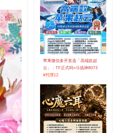
苹果微信多开首选「高端款赵
云」：TF正式码+斗战神8073
包，7天退换认准拍拍卡激活码
¥
代理12
商城