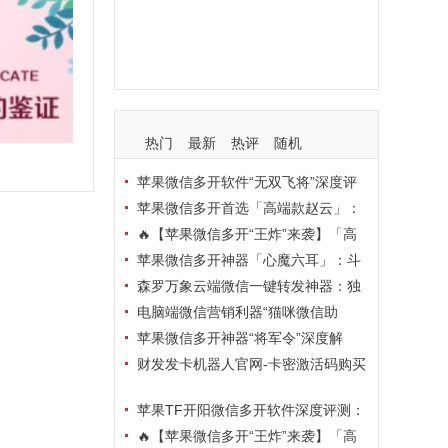
支持
玩法
使用
nbsp
活动码
热门
最新
热评
随机
苹果微信多开软件“无双飞将”深度评
测：TF正式码+7天退换，拍拍卡激活
苹果微信多开首选「高端款赵云」：
码商城正品保障
TF正式码+斗战神8073包，7天退换认
🔥【苹果微信多开“王炸”来袭】「高
准拍拍卡激活码商城
端地狱火」—— TF正式码+斗战神807
苹果微信多开神器「心魔六耳」：斗
3包，7天退换，安全防封，多开自由触
战神8073包+7天退换，认准拍拍卡激
森罗万象云端微信一键转发神器：独
手可及！
活码商城
家源码·安全防封·月卡季卡半年卡年卡
电脑端微信营销利器“猫咪微信助
授权，7天无理由退换！
手”深度评测：7大模块功能全解析，多
苹果微信多开神器“将军令”深度解
卡种授权灵活选
析：8073版本包+TF外侧码，微商营销
财发发卡机器人官网-卡密激活码购买
必备稳定利器
以及下载-天卡月卡季卡年卡授权-不退
苹果TF开阳微信多开软件深度评测：
换
凡尔赛8069包功能全解析，TestFlight
🔥【苹果微信多开“王炸”来袭】「高