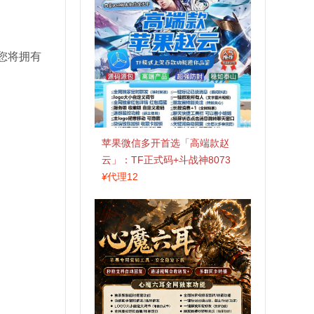
您将拥有
苹果微信多开首选「高端款赵
云」：TF正式码+斗战神8073
包，7天退换认准拍拍卡激活码
¥
代理12
商城