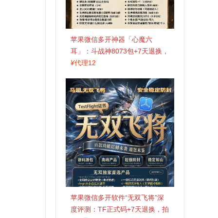
苹果微信多开神器「心魔六
耳」：斗战神8073包+7天退换，
认准拍拍卡激活码商城
¥
代理12
苹果微信多开软件“无双飞将”深
度评测：TF正式码+7天退换，拍