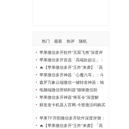
支持
玩法
使用
nbsp
活动码
热门
最新
热评
随机
苹果微信多开软件“无双飞将”深度评
测：TF正式码+7天退换，拍拍卡激活
苹果微信多开首选「高端款赵云」：
码商城正品保障
TF正式码+斗战神8073包，7天退换认
🔥【苹果微信多开“王炸”来袭】「高
准拍拍卡激活码商城
端地狱火」—— TF正式码+斗战神807
苹果微信多开神器「心魔六耳」：斗
3包，7天退换，安全防封，多开自由触
战神8073包+7天退换，认准拍拍卡激
森罗万象云端微信一键转发神器：独
手可及！
活码商城
家源码·安全防封·月卡季卡半年卡年卡
电脑端微信营销利器“猫咪微信助
授权，7天无理由退换！
手”深度评测：7大模块功能全解析，多
苹果微信多开神器“将军令”深度解
卡种授权灵活选
析：8073版本包+TF外侧码，微商营销
财发发卡机器人官网-卡密激活码购买
必备稳定利器
以及下载-天卡月卡季卡年卡授权-不退
苹果TF开阳微信多开软件深度评测：
换
凡尔赛8069包功能全解析，TestFlight
🔥【苹果微信多开“王炸”来袭】「高