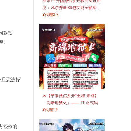
苹果TF开阳微信多开软件深度评
测：凡尔赛8069包功能全解析，
TestFlight稳定版上架，激活认准
¥
代理3.5
拍拍卡商城
同款软
评。
一旦您选择
🔥【苹果微信多开“王炸”来袭】
「高端地狱火」—— TF正式码
+斗战神8073包，7天退换，安全
¥
代理12
防封，多开自由触手可及！
方授权的