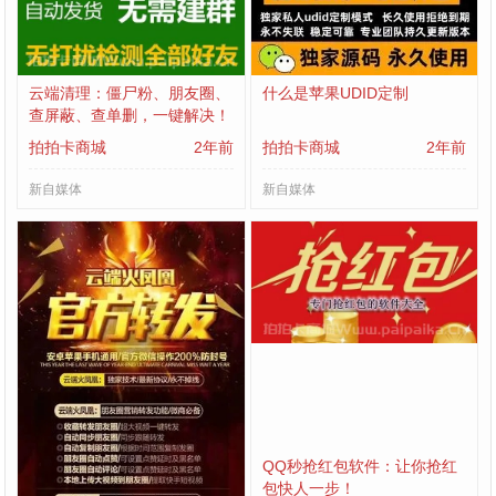
云端清理：僵尸粉、朋友圈、
什么是苹果UDID定制
查屏蔽、查单删，一键解决！
拍拍卡商城
2年前
拍拍卡商城
2年前
新自媒体
新自媒体
云端转发上传大视频软件：重
QQ秒抢红包软件：让你抢红
塑在线视频分享体验
包快人一步！