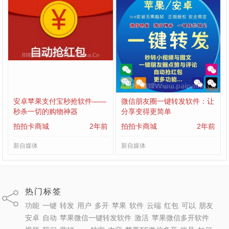
安卓苹果支付宝秒抢软件——
微信朋友圈一键转发软件：让
秒杀一切的购物神器
分享变得更简单
拍拍卡商城
2年前
拍拍卡商城
2年前
新自媒体
新自媒体
热门标签
功能
一键
转发
用户
多开
苹果
软件
云端
红包
可以
朋友
安卓
自动
苹果微信一键转发软件
激活
苹果微信多开软件