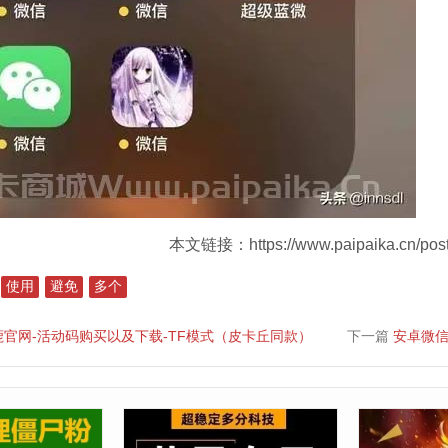
本文链接：https://www.paipaika.cn/post
使用
避免
多个
官网-活动码购买以及下载-TF模式（皮卡丘同款）
下一篇
安卓微