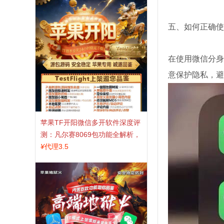
五、如何正确使
在使用微信分身
意保护隐私，避
苹果TF开阳微信多开软件深度评
测：凡尔赛8069包功能全解析，
TestFlight稳定版上架，激活认准
¥
代理3.5
拍拍卡商城