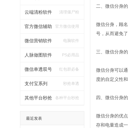
二、微信分身的
云端清粉软件
清理僵尸粉
微信分身，顾名
官方微信辅助
官方微信使用
号，从而避免了
微信营销软件
电脑软件
三、微信分身的
人脉做图软件
PS必用品
微信单透双号
红包群必备
微信分身可以通
度的自定义性和
支付宝系列
秒抢单透
四、微信分身的
其他平台秒抢
各种平台秒抢
微信分身的优点
最近发表
存和电量造成一