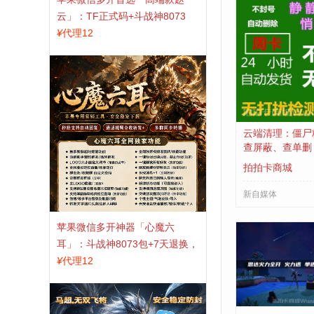
云」：TF正式码+斗战神8073
包，7天退换认准拍拍卡激活码
¥
代理12
商城
云端清理：僵尸
查屏蔽、查单删
拍拍卡商城
新自媒体
苹果微信多开神器「心魔六
耳」：斗战神8073包+7天退换，
认准拍拍卡激活码商城
¥
代理12