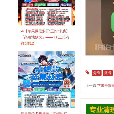
🔥【苹果微信多开“王炸”来袭】
「高端地狱火」—— TF正式码
+斗战神8073包，7天退换，安全
¥
代理12
防封，多开自由触手可及！
分身
账号
上一篇
苹果云海鹿
苹果微信多开首选「高端款赵