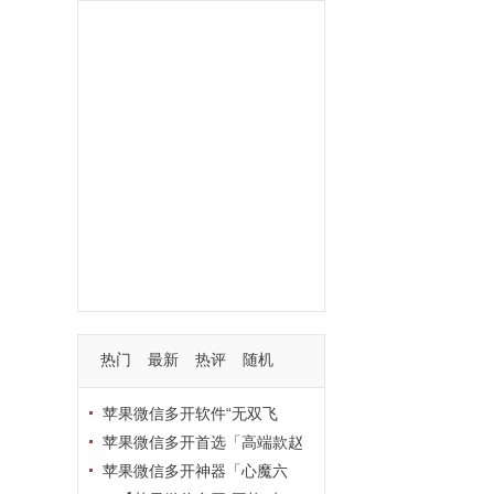
功能
一键
转发
用户
多开
苹果
软件
云端
红包
可以
朋友
安卓
自动
苹果微信一键转发软件
激活
苹果微信多开软件
视频
我们
营销
mp
独家
内容
苹果TF微信多开
账号
如何
支持
玩法
使用
nbsp
活动码
热门
最新
热评
随机
苹果微信多开软件“无双飞
将”深度评测：TF正式码+7天退
苹果微信多开首选「高端款赵
换，拍拍卡激活码商城正品保障
云」：TF正式码+斗战神8073
苹果微信多开神器「心魔六