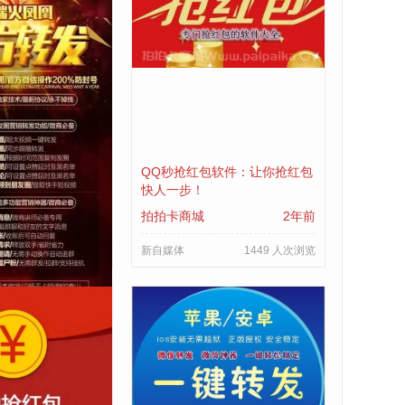
传大视频软件：重
QQ秒抢红包软件：让你抢红包
分享体验
快人一步！
2年前
拍拍卡商城
2年前
1158 人次浏览
新自媒体
1449 人次浏览