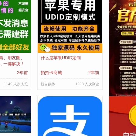
粉、朋友圈、
什么是苹果UDID定制
云端转发上
，一键解决！
塑在线视频
2年前
拍拍卡商城
2年前
拍拍卡商城
1149 人次浏览
新自媒体
1298 人次浏览
新自媒体