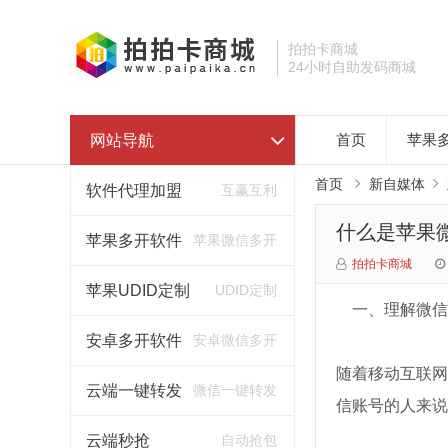
拍拍卡商城
24小时自助发码商城
网站导航
首页
苹果
首页
新自媒体
软件代理加盟
互赢互利
什么是苹果
苹果多开软件
苹果微信多开
拍拍卡商城
苹果UDID定制
UDID定制
一、理解微信
安卓多开软件
安卓微信多开
随着移动互联网
云端一键转发
微信一键转发
信账号的人来说
云端秒抢
自动抢包