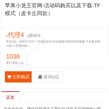
苹果小龙王官网-活动码购买以及下载-TF
模式（皮卡丘同款）
代理4
原价9
¥
¥
售后QQ：809137976 个别激活码不支持退换详细请咨询客服 不负责使用
问题 介意请勿购！
1036
累计浏览人次
立即购买
咨询QQ
正文
在当今社会，微信已经成为了我们生活中不可或缺的一部