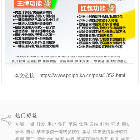
本文链接：https://www.paipaika.cn/post/1352.html
热门标签
功能
一键
转发
用户
多开
苹果
软件
云端
红包
可以
朋友
安卓
自动
苹果微信一键转发软件
激活
苹果微信多开软件
视频
我们
营销
mp
独家
内容
苹果TF微信多开
账号
如何