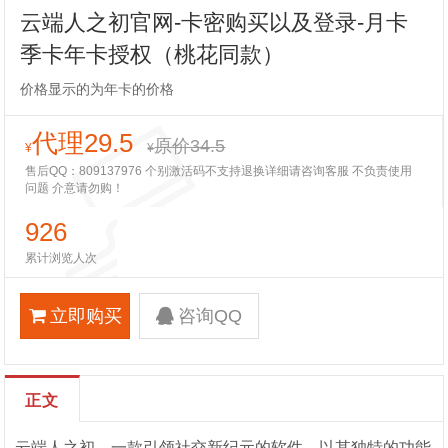
云端人之初官网-卡密购买以及登录-月卡
季卡年卡授权（桃花同款）
价格显示的为年卡的价格
代理29.5
原价34.5
¥
¥
售后QQ：809137976 个别激活码不支持退换详细请咨询客服 不负责使用
问题 介意请勿购！
926
累计浏览人次
立即购买
咨询QQ
正文
云端人之初，一款引领社交新纪元的软件，以其独特的功能