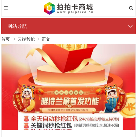
网站导航
首页
云端秒抢
正文