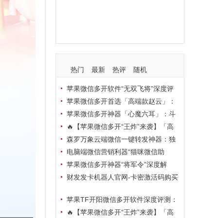
支持
玩法
使用
nbsp
活动码
热门
最新
热评
随机
苹果微信多开软件“无双飞将”深度评
测：TF正式码+7天退换，拍拍卡激活
苹果微信多开首选「高端款赵云」：
码商城正品保障
TF正式码+斗战神8073包，7天退换认
苹果微信多开神器「心魔六耳」：斗
准拍拍卡激活码商城
战神8073包+7天退换，认准拍拍卡激
🔥【苹果微信多开“王炸”来袭】「高
活码商城
端地狱火」—— TF正式码+斗战神807
森罗万象云端微信一键转发神器：独
3包，7天退换，安全防封，多开自由触
家源码·安全防封·月卡季卡半年卡年卡
电脑端微信营销利器“猫咪微信助
手可及！
授权，7天无理由退换！
手”深度评测：7大模块功能全解析，多
苹果微信多开神器“将军令”深度解
卡种授权灵活选
析：8073版本包+TF外侧码，微商营销
财发发卡机器人官网-卡密激活码购买
必备稳定利器
以及下载-天卡月卡季卡年卡授权-不退
苹果TF开阳微信多开软件深度评测：
换
凡尔赛8069包功能全解析，TestFlight
🔥【苹果微信多开“王炸”来袭】「高