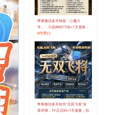
苹果微信多开神器「心魔六
耳」：斗战神8073包+7天退换，
认准拍拍卡激活码商城
¥
代理12
苹果微信多开软件“无双飞将”深
度评测：TF正式码+7天退换，拍