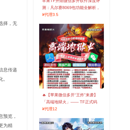
苹果TF开阳微信多开软件深度评
测：凡尔赛8069包功能全解析，
TestFlight稳定版上架，激活认准
¥
代理3.5
拍拍卡商城
选择，无
信息传递
化。
🔥【苹果微信多开“王炸”来袭】
「高端地狱火」—— TF正式码
+斗战神8073包，7天退换，安全
¥
代理12
防封，多开自由触手可及！
息预览，
更为精