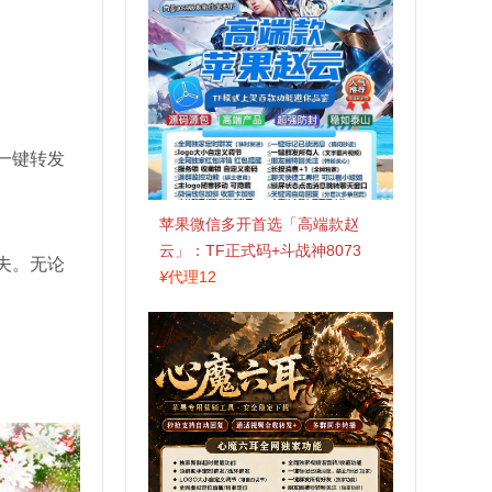
一键转发
苹果微信多开首选「高端款赵
云」：TF正式码+斗战神8073
夫。无论
包，7天退换认准拍拍卡激活码
¥
代理12
商城