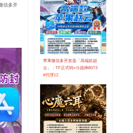
微信多开
苹果微信多开首选「高端款赵
云」：TF正式码+斗战神8073
包，7天退换认准拍拍卡激活码
¥
代理12
商城