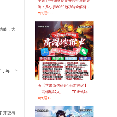
苹果TF开阳微信多开软件深度评
测：凡尔赛8069包功能全解析，
TestFlight稳定版上架，激活认准
¥
代理3.5
拍拍卡商城
功能，大
了，每一个
🔥【苹果微信多开“王炸”来袭】
「高端地狱火」—— TF正式码
+斗战神8073包，7天退换，安全
¥
代理12
防封，多开自由触手可及！
多开变得