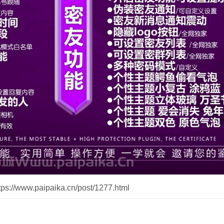
//www.paipaika.cn/post/1277.html