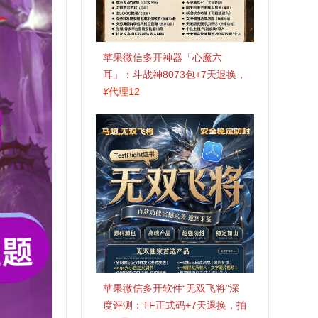
苹果微信多开神器「心魔六
耳」：斗战神8073包+7天退换，
认准拍拍卡激活码商城
¥
代理12
苹果微信多开软件“无双飞将”深
度评测：TF正式码+7天退换，拍