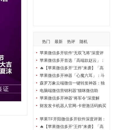
支持
玩法
使用
nbsp
活动码
热门
最新
热评
随机
苹果微信多开软件“无双飞将”深度评
测：TF正式码+7天退换，拍拍卡激活
苹果微信多开首选「高端款赵云」：
码商城正品保障
TF正式码+斗战神8073包，7天退换认
🔥【苹果微信多开“王炸”来袭】「高
准拍拍卡激活码商城
端地狱火」—— TF正式码+斗战神807
苹果微信多开神器「心魔六耳」：斗
3包，7天退换，安全防封，多开自由触
战神8073包+7天退换，认准拍拍卡激
森罗万象云端微信一键转发神器：独
手可及！
活码商城
家源码·安全防封·月卡季卡半年卡年卡
电脑端微信营销利器“猫咪微信助
授权，7天无理由退换！
手”深度评测：7大模块功能全解析，多
苹果微信多开神器“将军令”深度解
卡种授权灵活选
析：8073版本包+TF外侧码，微商营销
财发发卡机器人官网-卡密激活码购买
必备稳定利器
以及下载-天卡月卡季卡年卡授权-不退
苹果TF开阳微信多开软件深度评测：
换
凡尔赛8069包功能全解析，TestFlight
🔥【苹果微信多开“王炸”来袭】「高