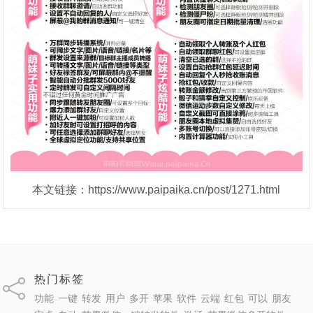
本文链接：https://www.paipaika.cn/post/1271.html
热门标签
功能
一键
转发
用户
多开
苹果
软件
云端
红包
可以
朋友