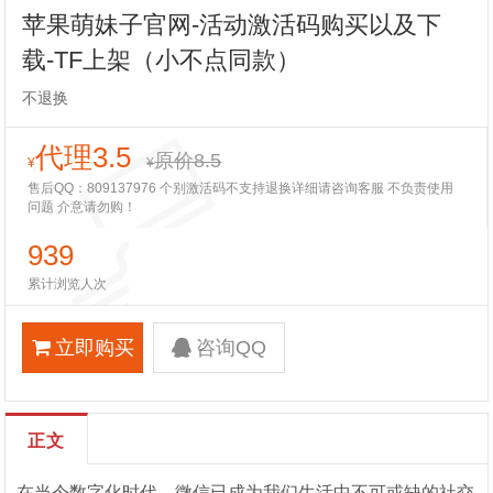
苹果萌妹子官网-活动激活码购买以及下
载-TF上架（小不点同款）
不退换
代理3.5
原价8.5
¥
¥
售后QQ：809137976 个别激活码不支持退换详细请咨询客服 不负责使用
问题 介意请勿购！
939
累计浏览人次
立即购买
咨询QQ
正文
在当今数字化时代，微信已成为我们生活中不可或缺的社交