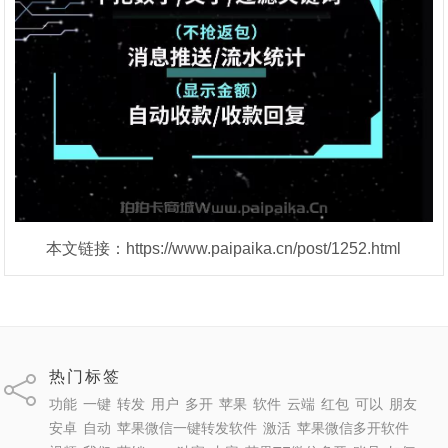
本文链接：https://www.paipaika.cn/post/1252.html
热门标签
功能
一键
转发
用户
多开
苹果
软件
云端
红包
可以
朋友
安卓
自动
苹果微信一键转发软件
激活
苹果微信多开软件