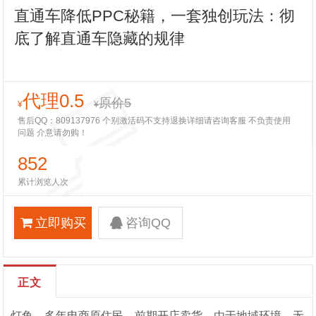
直通车降低PPC秘籍，一套独创玩法：彻
底了解直通车隐藏的规律
代理0.5
原价5
¥
¥
售后QQ：809137976 个别激活码不支持退换详细请咨询客服 不负责使用
问题 介意请勿购！
852
累计浏览人次
立即购买
咨询QQ
正文
灯鱼，多年电商原住民，前期开店卖货，由于地域环境，无