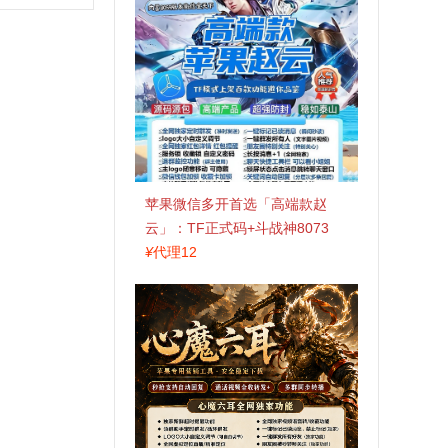
苹果微信多开首选「高端款赵
云」：TF正式码+斗战神8073
包，7天退换认准拍拍卡激活码
¥
代理12
商城