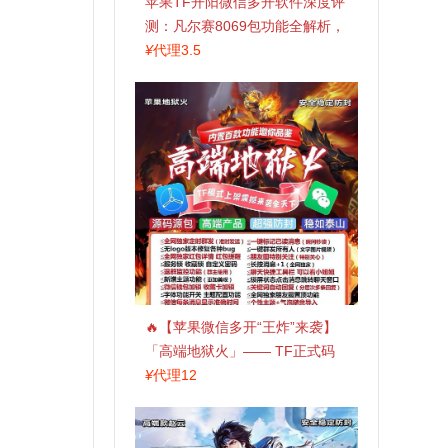
苹果TF开阳微信多开软件深度评
测：凡尔赛8069包功能全解析，
TestFlight稳定版上架，激活认准
¥
代理3.5
拍拍卡商城
🔥【苹果微信多开“王炸”来袭】
「高端地狱火」—— TF正式码
+斗战神8073包，7天退换，安全
¥
代理12
防封，多开自由触手可及！