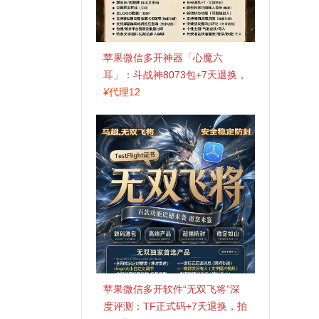
苹果微信多开神器「心魔六
耳」：斗战神8073包+7天退换，
认准拍拍卡激活码商城
¥
代理12
苹果微信多开软件“无双飞将”深
度评测：TF正式码+7天退换，拍