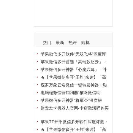
支持
玩法
使用
nbsp
活动码
热门
最新
热评
随机
苹果微信多开软件“无双飞将”深度评
测：TF正式码+7天退换，拍拍卡激活
苹果微信多开首选「高端款赵云」：
码商城正品保障
TF正式码+斗战神8073包，7天退换认
苹果微信多开神器「心魔六耳」：斗
准拍拍卡激活码商城
战神8073包+7天退换，认准拍拍卡激
🔥【苹果微信多开“王炸”来袭】「高
活码商城
端地狱火」—— TF正式码+斗战神807
森罗万象云端微信一键转发神器：独
3包，7天退换，安全防封，多开自由触
家源码·安全防封·月卡季卡半年卡年卡
电脑端微信营销利器“猫咪微信助
手可及！
授权，7天无理由退换！
手”深度评测：7大模块功能全解析，多
苹果微信多开神器“将军令”深度解
卡种授权灵活选
析：8073版本包+TF外侧码，微商营销
财发发卡机器人官网-卡密激活码购买
必备稳定利器
以及下载-天卡月卡季卡年卡授权-不退
苹果TF开阳微信多开软件深度评测：
换
凡尔赛8069包功能全解析，TestFlight
🔥【苹果微信多开“王炸”来袭】「高