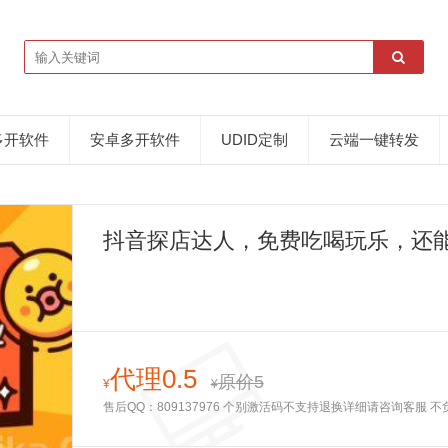
多开软件
安卓多开软件
UDID定制
云端一键转发
抖音探店达人，免费吃喝玩乐，还
入过万
代理0.5
原价5
¥
¥
售后QQ：809137976 个别激活码不支持退换详细请咨询客服 