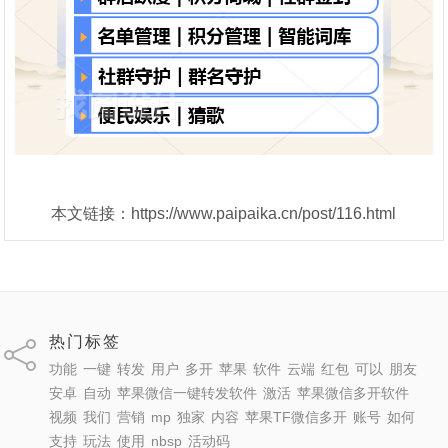
本文链接：https://www.paipaika.cn/post/116.html
热门标签
功能
一键
转发
用户
多开
苹果
软件
云端
红包
可以
朋友
安卓
自动
苹果微信一键转发软件
激活
苹果微信多开软件
视频
我们
营销
mp
独家
内容
苹果TF微信多开
账号
如何
支持
玩法
使用
nbsp
活动码