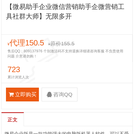
【微易助手企业微信营销助手企微营销工
具社群大师】无限多开
代理150.5
原价155.5
¥
¥
售后QQ：809137976 个别激活码不支持退换详细请咨询客服 不负责使用
问题 介意请勿购！
723
累计浏览人次
立即购买
咨询QQ
正文
微易企业版是一款功能强大的电脑版机器人软件，可以不受