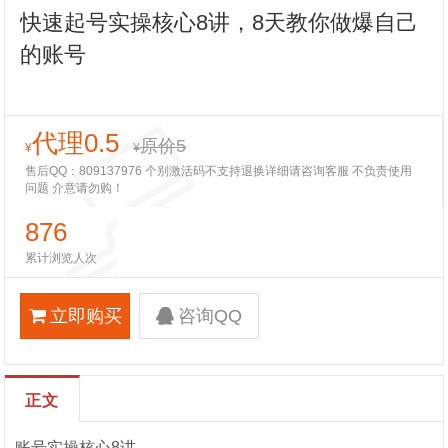
快速起号实操核心8讲，8天教你做爆自己
的账号
代理0.5
原价5
¥
¥
售后QQ：809137976 个别激活码不支持退换详细请咨询客服 不负责使用
问题 介意请勿购！
876
累计浏览人次
立即购买
咨询QQ
正文
账号实操核心8讲