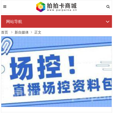
网站导航
首页
新自媒体
正文