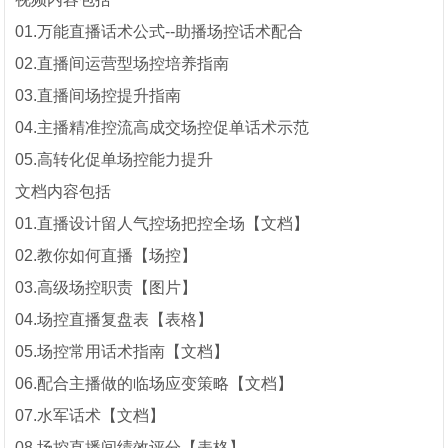
01.万能直播话术公式--助播场控话术配合
02.直播间运营型场控培养指南
03.直播间场控提升指南
04.主播精准控流高成交场控促单话术示范
05.高转化促单场控能力提升
文档内容包括
01.直播设计留人气控场把控全场【文档】
02.教你如何直播【场控】
03.高级场控职责【图片】
04.场控直播复盘表【表格】
05.场控常用话术指南【文档】
06.配合主播做的临场应变策略【文档】
07.水军话术【文档】
08.场控直播间绩效评分【表格】