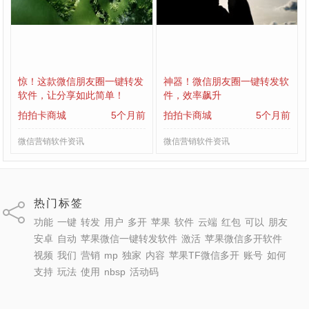
惊！这款微信朋友圈一键转发
神器！微信朋友圈一键转发软
软件，让分享如此简单！
件，效率飙升
拍拍卡商城
5个月前
拍拍卡商城
5个月前
微信营销软件资讯
微信营销软件资讯
热门标签
功能
一键
转发
用户
多开
苹果
软件
云端
红包
可以
朋友
安卓
自动
苹果微信一键转发软件
激活
苹果微信多开软件
视频
我们
营销
mp
独家
内容
苹果TF微信多开
账号
如何
支持
玩法
使用
nbsp
活动码