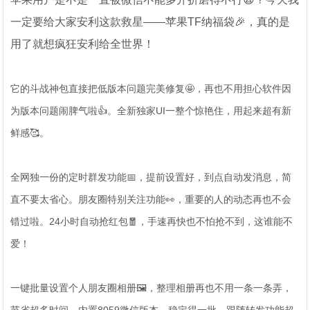
一定要给大家安利这款救星——苹果TF纳福袋🎉，真的是
用了就想疯狂安利给全世界！
它的斗战神包直接把低版本问题完美修复🤩，再也不用担心软件因
为版本问题闹脾气啦👍。全新独家UI一整个惊艳住，用起来超有新
鲜感🥰。
全网独一份的定时群发功能📅，提前设置好，到点自动发消息，简
直不要太省心。朋友圈特别关注功能👀，重要的人的动态再也不会
错过啦。24小时自动抢红包🧧，手速再快也不怕抢不到，这谁能不
爱！
一键批量设置个人朋友圈相册🖼️，整理相册再也不用一条一条弄，