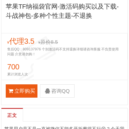
苹果TF纳福袋官网-激活码购买以及下载-
斗战神包-多种个性主题-不退换
代理3.5
原价8.5
¥
¥
售后QQ：809137976 个别激活码不支持退换详细请咨询客服 不负责使用
问题 介意请勿购！
700
累计浏览人次
立即购买
咨询QQ
正文
苹果用户是不是一直被微信不能多开折磨得不行😫？今天我