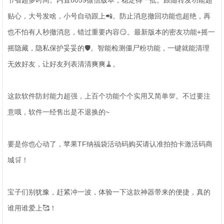
节省超多时间。内置8059微信版本，稳定得一批。跟随转发功能超
贴心，大号发啥，小号自动跟上📲。防止消息撤回功能也超绝，再
也不怕有人秒撤消息，错过重要内容😏。最新版本的密友功能+摇一
摇隐藏，隐私保护妥妥的🛡️。智能检测僵尸粉功能，一键就能清理
无效好友，让好友列表清清爽爽🧹。
这款软件防封能力超强，上百个功能个个实用又简单💯。不过要注
意哦，软件一经售出是不退换的~
要是你也心动了，苹果TF纳福袋活动码购买请认准拍拍卡激活码商
城🛒！
宝子们别犹豫，赶紧冲一波，体验一下这款神器带来的便捷，真的
谁用谁爱上🥰！