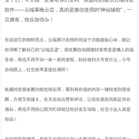
软件——云端幕晚云👏，真的是微信使用的“神仙辅助”，一
旦拥有，快乐加倍🥳！
先说说它的独特亮点，云端累计在线时间这个功能超贴心📅，能让
你清晰了解自己的“云端足迹”。朋友圈自动跟随转发简直是懒人的福
音🤩，再也不用手动一条一条转发啦，轻松做到大号发什么，小号
自动跟上，社交效率直接拉满🆙！
收藏转发朋友圈功能也很实用，看到有价值的内容一键转发到朋友
圈，方便又快捷📱。全天自动点赞和评论，让你在朋友间刷足存在
感👍，再也不用担心因为忙碌错过给好友互动啦，社交小达人就是
你🤗！