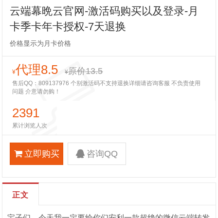
云端幕晩云官网-激活码购买以及登录-月
卡季卡年卡授权-7天退换
价格显示为月卡价格
代理8.5
原价13.5
¥
¥
售后QQ：809137976 个别激活码不支持退换详细请咨询客服 不负责使用
问题 介意请勿购！
2391
累计浏览人次
立即购买
咨询QQ
正文
宝子们，今天我一定要给你们安利一款超绝的微信云端转发