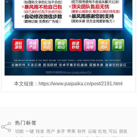
本文链接：https://www.paipaika.cn/post/2191.html
热门标签
功能
一键
转发
用户
多开
苹果
软件
云端
红包
可以
朋友