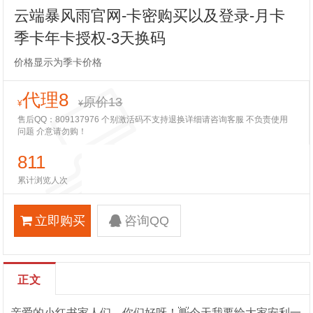
云端暴风雨官网-卡密购买以及登录-月卡
季卡年卡授权-3天换码
价格显示为季卡价格
代理8
原价13
¥
¥
售后QQ：809137976 个别激活码不支持退换详细请咨询客服 不负责使用
问题 介意请勿购！
811
累计浏览人次
立即购买
咨询QQ
正文
亲爱的小红书家人们，你们好呀！👋今天我要给大家安利一