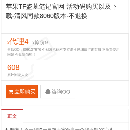
苹果TF盗墓笔记官网-活动码购买以及下
载-清风同款8060版本-不退换
代理4
原价9
¥
¥
售后QQ：809137976 个别激活码不支持退换详细请咨询客服 不负责使用
问题 介意请勿购！
608
累计浏览人次
立即购买
咨询QQ
正文
🌟 哇塞！今天我终于要跟大家分享一个我近期的“心头