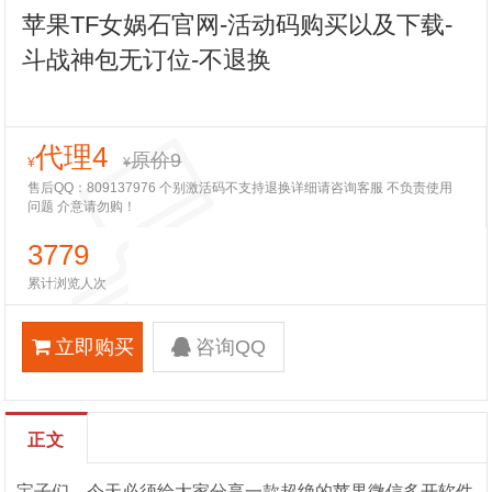
苹果TF女娲石官网-活动码购买以及下载-
斗战神包无订位-不退换
代理4
原价9
¥
¥
售后QQ：809137976 个别激活码不支持退换详细请咨询客服 不负责使用
问题 介意请勿购！
3779
累计浏览人次
立即购买
咨询QQ
正文
宝子们，今天必须给大家分享一款超绝的苹果微信多开软件