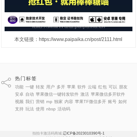
本文链接：https://www.paipaika.cn/post/2111.html
热门标签
功能
一键
转发
用户
多开
苹果
软件
云端
红包
可以
朋友
安卓
自动
苹果微信一键转发软件
激活
苹果微信多开软件
视频
我们
营销
mp
独家
内容
苹果TF微信多开
账号
如何
支持
玩法
使用
nbsp
活动码
拍拍卡激活码商城
辽ICP备2023010390号-1