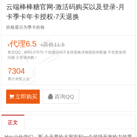
云端棒棒糖官网-激活码购买以及登录-月
卡季卡年卡授权-7天退换
价格显示为季卡价格
代理6.5
原价11.5
¥
¥
售后QQ：809137976 个别激活码不支持退换详细请咨询客服 不负责使用
问题 介意请勿购！
7304
累计浏览人次
立即购买
咨询QQ
正文
Hey小伙伴们～👋 今天要给大家安利一个超级无敌给力的黑