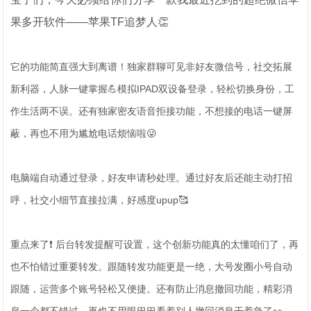
果多开软件——苹果TF追梦人👏
它的功能简直强大到离谱！独家群聊可见非好友微信号，社交拓展
新利器，人脉一键掌握💪模拟IPAD双设备登录，轻松切换身份，工
作生活两不误。还有独家密友语音拒接功能，不想接的电话一键屏
蔽，再也不用为尴尬电话烦恼啦😜
电脑端自动通过登录，好友申请秒处理。通过好友后还能主动打招
呼，社交小细节直接拉满，好感度upup🥰
重点来了❗ 后台转发提醒可设置，这个创新功能真的太懂咱们了，再
也不怕错过重要转发。跟随转发功能更是一绝，大号发圈小号自动
跟随，运营多个账号轻松又便捷。还有防止消息撤回功能，精彩消