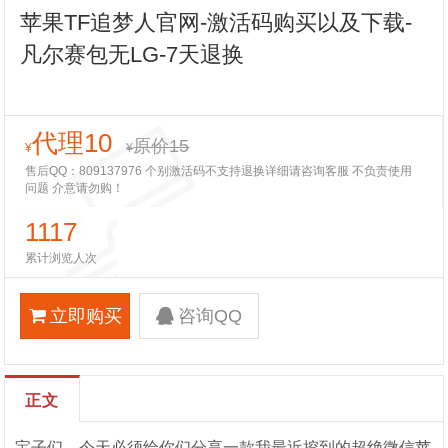
苹果TF追梦人官网-激活码购买以及下载-
凡尔赛包无LG-7天退换
代理10
原价15
¥
¥
售后QQ：809137976 个别激活码不支持退换详细请咨询客服 不负责使用
问题 介意请勿购！
1117
累计浏览人次
立即购买
咨询QQ
正文
宝子们，今天必须给你们分享一款我最近挖到的超绝微信苹