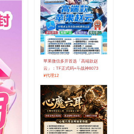
苹果微信多开首选「高端款赵
云」：TF正式码+斗战神8073
包，7天退换认准拍拍卡激活码
¥
代理12
商城