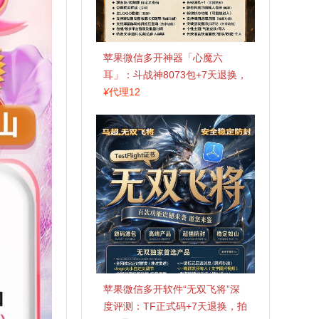
苹果微信多开神器「心魔六
耳」：斗战神8073包+7天退换，
认准拍拍卡激活码商城
¥
代理12
苹果微信多开软件“无双飞将”深
度评测：TF正式码+7天退换，拍