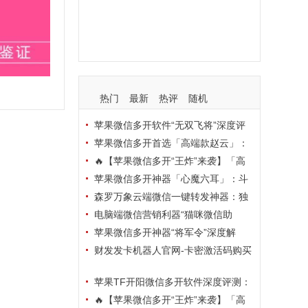
支持
玩法
使用
nbsp
活动码
热门
最新
热评
随机
苹果微信多开软件“无双飞将”深度评
测：TF正式码+7天退换，拍拍卡激活
苹果微信多开首选「高端款赵云」：
码商城正品保障
TF正式码+斗战神8073包，7天退换认
🔥【苹果微信多开“王炸”来袭】「高
准拍拍卡激活码商城
端地狱火」—— TF正式码+斗战神807
苹果微信多开神器「心魔六耳」：斗
3包，7天退换，安全防封，多开自由触
战神8073包+7天退换，认准拍拍卡激
森罗万象云端微信一键转发神器：独
手可及！
活码商城
家源码·安全防封·月卡季卡半年卡年卡
电脑端微信营销利器“猫咪微信助
授权，7天无理由退换！
手”深度评测：7大模块功能全解析，多
苹果微信多开神器“将军令”深度解
卡种授权灵活选
析：8073版本包+TF外侧码，微商营销
财发发卡机器人官网-卡密激活码购买
必备稳定利器
以及下载-天卡月卡季卡年卡授权-不退
苹果TF开阳微信多开软件深度评测：
换
凡尔赛8069包功能全解析，TestFlight
🔥【苹果微信多开“王炸”来袭】「高