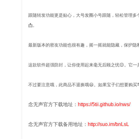
跟随转发功能更是贴心，大号发圈小号跟随，轻松管理多
📩。
最新版本的密友功能也很有趣，摇一摇就能隐藏，保护隐私
这款软件超强防封，让你使用起来毫无后顾之忧😌。它一共
不过要注意哦，此商品不退换哦😃。如果宝子们想要购买
念无声官方下载地址：
https://5tii.github.io/nws/
念无声官方下载备用地址：
http://suo.im/bnLsL