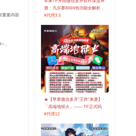
苹果TF开阳微信多开软件深度评
测：凡尔赛8069包功能全解析，
何重要内容
TestFlight稳定版上架，激活认准
¥
代理3.5
拍拍卡商城
净✨。
🔥【苹果微信多开“王炸”来袭】
「高端地狱火」—— TF正式码
+斗战神8073包，7天退换，安全
¥
代理12
防封，多开自由触手可及！