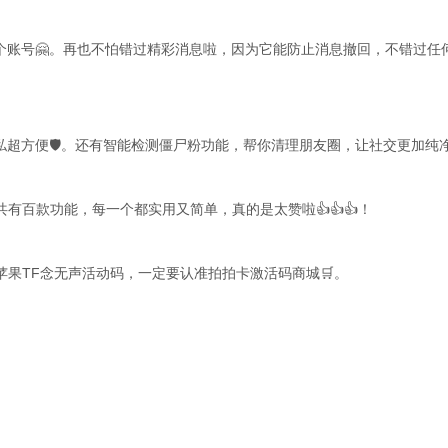
个账号🤗。再也不怕错过精彩消息啦，因为它能防止消息撤回，不错过任
超方便🛡️。还有智能检测僵尸粉功能，帮你清理朋友圈，让社交更加纯
有百款功能，每一个都实用又简单，真的是太赞啦👍👍👍！
苹果TF念无声活动码，一定要认准拍拍卡激活码商城🛒。