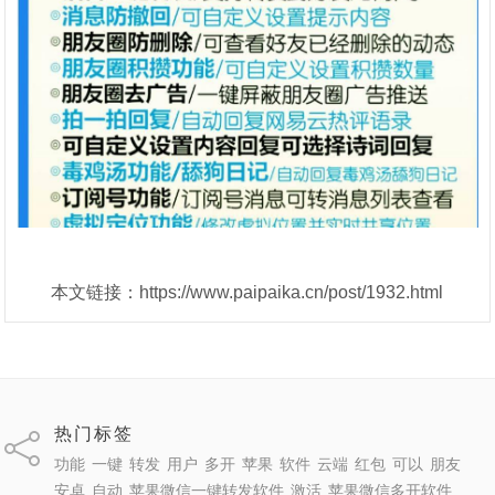
本文链接：https://www.paipaika.cn/post/1932.html
热门标签
功能
一键
转发
用户
多开
苹果
软件
云端
红包
可以
朋友
安卓
自动
苹果微信一键转发软件
激活
苹果微信多开软件