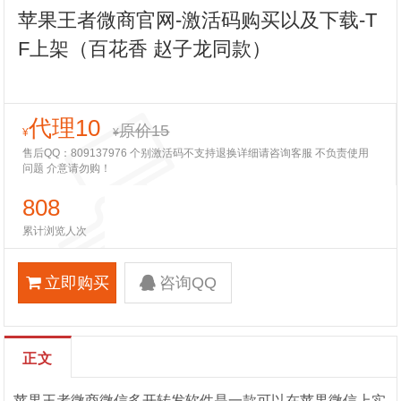
苹果王者微商官网-激活码购买以及下载-T
F上架（百花香 赵子龙同款）
代理10
原价15
¥
¥
售后QQ：809137976 个别激活码不支持退换详细请咨询客服 不负责使用
问题 介意请勿购！
808
累计浏览人次
立即购买
咨询QQ
正文
苹果王者微商微信多开转发软件是一款可以在苹果微信上实