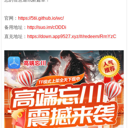
官网：
https://5tii.github.io/wc/
备用地址：
http://suo.im/cODDi
直兑地址：
https://down.app9527.xyz/#/redeem/RrnYzC