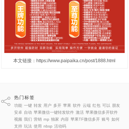
本文链接：https://www.paipaika.cn/post/1888.html
热门标签
功能
一键
转发
用户
多开
苹果
软件
云端
红包
可以
朋友
安卓
自动
苹果微信一键转发软件
激活
苹果微信多开软件
视频
我们
营销
mp
独家
内容
苹果TF微信多开
账号
如何
支持
玩法
使用
nbsp
活动码