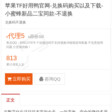
苹果TF好用鸭官网-兑换码购买以及下载-
小蜜蜂新品二宝同款-不退换
兑换码不退换
代理5
原价10
¥
¥
售后QQ：809137976 个别激活码不支持退换详细请咨询客服 不负责使用
问题 介意请勿购！
813
累计浏览人次
立即购买
咨询QQ
正文
在数字化生活日益丰富的今天，一款高效、安全的微信多开