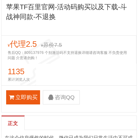
苹果TF百里官网-活动码购买以及下载-斗
战神同款-不退换
代理2.5
原价7.5
¥
¥
售后QQ：809137976 个别激活码不支持退换详细请咨询客服 不负责使用
问题 介意请勿购！
1135
累计浏览人次
立即购买
咨询QQ
正文
在这个信息爆炸的时代，微信已成为我们日常生活中不可或