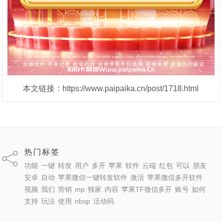
本文链接：https://www.paipaika.cn/post/1718.html
热门标签
功能
一键
转发
用户
多开
苹果
软件
云端
红包
可以
朋友
安卓
自动
苹果微信一键转发软件
激活
苹果微信多开软件
视频
我们
营销
mp
独家
内容
苹果TF微信多开
账号
如何
支持
玩法
使用
nbsp
活动码