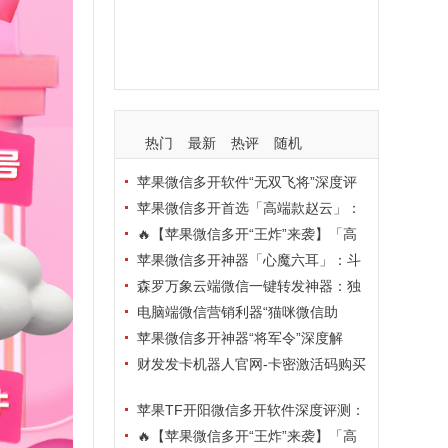
支持
玩法
使用
nbsp
活动码
热门
最新
热评
随机
苹果微信多开软件“无双飞将”深度评
测：TF正式码+7天退换，拍拍卡激活
苹果微信多开首选「高端款赵云」：
码商城正品保障
TF正式码+斗战神8073包，7天退换认
🔥【苹果微信多开“王炸”来袭】「高
准拍拍卡激活码商城
端地狱火」—— TF正式码+斗战神807
苹果微信多开神器「心魔六耳」：斗
3包，7天退换，安全防封，多开自由触
战神8073包+7天退换，认准拍拍卡激
森罗万象云端微信一键转发神器：独
手可及！
活码商城
家源码·安全防封·月卡季卡半年卡年卡
电脑端微信营销利器“猫咪微信助
授权，7天无理由退换！
手”深度评测：7大模块功能全解析，多
苹果微信多开神器“将军令”深度解
卡种授权灵活选
析：8073版本包+TF外侧码，微商营销
财发发卡机器人官网-卡密激活码购买
必备稳定利器
以及下载-天卡月卡季卡年卡授权-不退
苹果TF开阳微信多开软件深度评测：
换
凡尔赛8069包功能全解析，TestFlight
🔥【苹果微信多开“王炸”来袭】「高