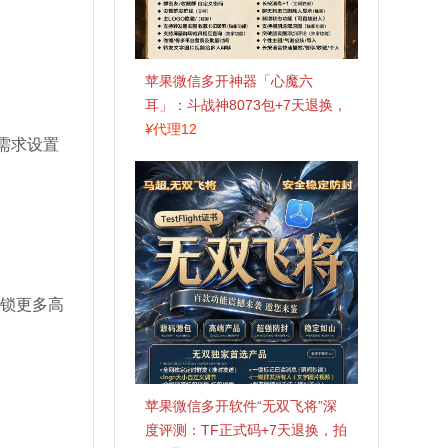
苹果微信多开神器「心魔六
耳」：斗战神8073包+7天退换，
认准拍拍卡激活码商城
¥
代理12
需求设置
解锁更多高
苹果微信多开软件“无双飞将”深
度评测：TF正式码+7天退换，拍