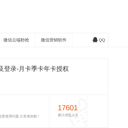
微信云端秒抢
微信营销软件
QQ
及登录-月卡季卡年卡授权
17601
累计浏览人次
不负责使用问题 介意请勿购！