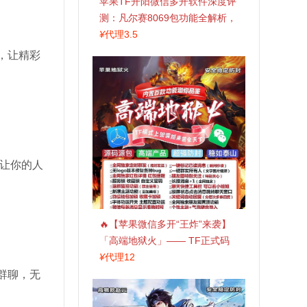
苹果TF开阳微信多开软件深度评
测：凡尔赛8069包功能全解析，
TestFlight稳定版上架，激活认准
¥
代理3.5
拍拍卡商城
，让精彩
，让你的人
🔥【苹果微信多开“王炸”来袭】
「高端地狱火」—— TF正式码
+斗战神8073包，7天退换，安全
¥
代理12
防封，多开自由触手可及！
群聊，无