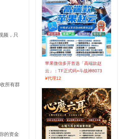
视频，只
苹果微信多开首选「高端款赵
云」：TF正式码+斗战神8073
包，7天退换认准拍拍卡激活码
¥
代理12
接收所有群
商城
你的资金