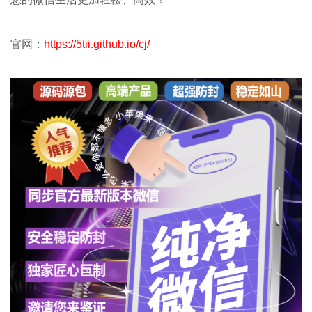
官网：
https://5tii.github.io/cj/