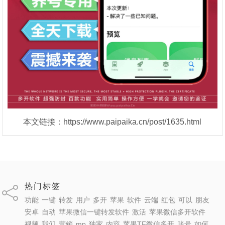
本文链接：https://www.paipaika.cn/post/1635.html
热门标签
功能
一键
转发
用户
多开
苹果
软件
云端
红包
可以
朋友
安卓
自动
苹果微信一键转发软件
激活
苹果微信多开软件
视频
我们
营销
mp
独家
内容
苹果TF微信多开
账号
如何