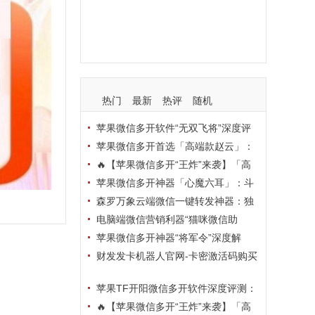
支持
玩法
使用
nbsp
活动码
热门
最新
热评
随机
苹果微信多开软件“无双飞将”深度评
测：TF正式码+7天退换，拍拍卡激活
苹果微信多开首选「高端款赵云」：
码商城正品保障
TF正式码+斗战神8073包，7天退换认
🔥【苹果微信多开“王炸”来袭】「高
准拍拍卡激活码商城
端地狱火」—— TF正式码+斗战神807
苹果微信多开神器「心魔六耳」：斗
3包，7天退换，安全防封，多开自由触
战神8073包+7天退换，认准拍拍卡激
森罗万象云端微信一键转发神器：独
手可及！
活码商城
家源码·安全防封·月卡季卡半年卡年卡
电脑端微信营销利器“猫咪微信助
授权，7天无理由退换！
手”深度评测：7大模块功能全解析，多
苹果微信多开神器“将军令”深度解
卡种授权灵活选
析：8073版本包+TF外侧码，微商营销
财发发卡机器人官网-卡密激活码购买
必备稳定利器
以及下载-天卡月卡季卡年卡授权-不退
苹果TF开阳微信多开软件深度评测：
换
凡尔赛8069包功能全解析，TestFlight
🔥【苹果微信多开“王炸”来袭】「高