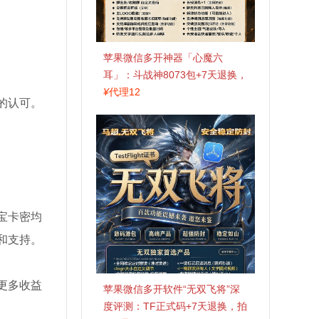
苹果微信多开神器「心魔六
耳」：斗战神8073包+7天退换，
认准拍拍卡激活码商城
¥
代理12
的认可。
宝卡密均
和支持。
更多收益
苹果微信多开软件“无双飞将”深
度评测：TF正式码+7天退换，拍