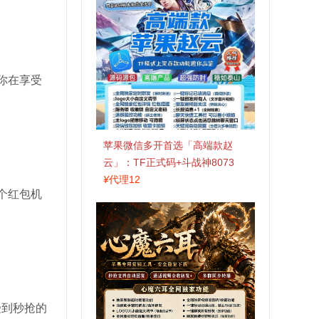
你在享受
苹果微信多开首选「高端款赵
云」：TF正式码+斗战神8073
包，7天退换认准拍拍卡激活码
¥
代理12
个红包机
商城
受到秒抢的