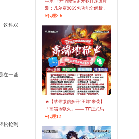
苹果TF开阳微信多开软件深度评
测：凡尔赛8069包功能全解析，
TestFlight稳定版上架，激活认准
¥
代理3.5
拍拍卡商城
。这种双
是在一些
🔥【苹果微信多开“王炸”来袭】
「高端地狱火」—— TF正式码
+斗战神8073包，7天退换，安全
¥
代理12
防封，多开自由触手可及！
轻松抢到