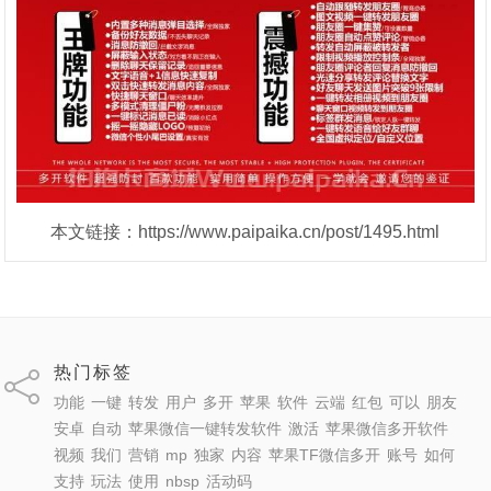
本文链接：https://www.paipaika.cn/post/1495.html
热门标签
功能
一键
转发
用户
多开
苹果
软件
云端
红包
可以
朋友
安卓
自动
苹果微信一键转发软件
激活
苹果微信多开软件
视频
我们
营销
mp
独家
内容
苹果TF微信多开
账号
如何
支持
玩法
使用
nbsp
活动码