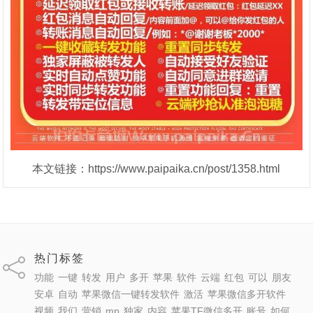
本文链接：https://www.paipaika.cn/post/1358.html
热门标签
功能
一键
转发
用户
多开
苹果
软件
云端
红包
可以
朋友
安卓
自动
苹果微信一键转发软件
激活
苹果微信多开软件
视频
我们
营销
mp
独家
内容
苹果TF微信多开
账号
如何