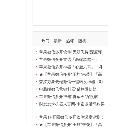
支持
玩法
使用
nbsp
活动码
热门
最新
热评
随机
苹果微信多开软件“无双飞将”深度评
测：TF正式码+7天退换，拍拍卡激活
苹果微信多开首选「高端款赵云」：
码商城正品保障
TF正式码+斗战神8073包，7天退换认
苹果微信多开神器「心魔六耳」：斗
准拍拍卡激活码商城
战神8073包+7天退换，认准拍拍卡激
🔥【苹果微信多开“王炸”来袭】「高
活码商城
端地狱火」—— TF正式码+斗战神807
森罗万象云端微信一键转发神器：独
3包，7天退换，安全防封，多开自由触
家源码·安全防封·月卡季卡半年卡年卡
电脑端微信营销利器“猫咪微信助
手可及！
授权，7天无理由退换！
手”深度评测：7大模块功能全解析，多
苹果微信多开神器“将军令”深度解
卡种授权灵活选
析：8073版本包+TF外侧码，微商营销
财发发卡机器人官网-卡密激活码购买
必备稳定利器
以及下载-天卡月卡季卡年卡授权-不退
苹果TF开阳微信多开软件深度评测：
换
凡尔赛8069包功能全解析，TestFlight
🔥【苹果微信多开“王炸”来袭】「高