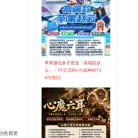
苹果微信多开首选「高端款赵
云」：TF正式码+斗战神8073
包，7天退换认准拍拍卡激活码
¥
代理12
商城
秒抢都更