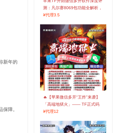
苹果TF开阳微信多开软件深度评
测：凡尔赛8069包功能全解析，
TestFlight稳定版上架，激活认准
¥
代理3.5
拍拍卡商城
你新年的
🔥【苹果微信多开“王炸”来袭】
「高端地狱火」—— TF正式码
品保障。
+斗战神8073包，7天退换，安全
¥
代理12
防封，多开自由触手可及！