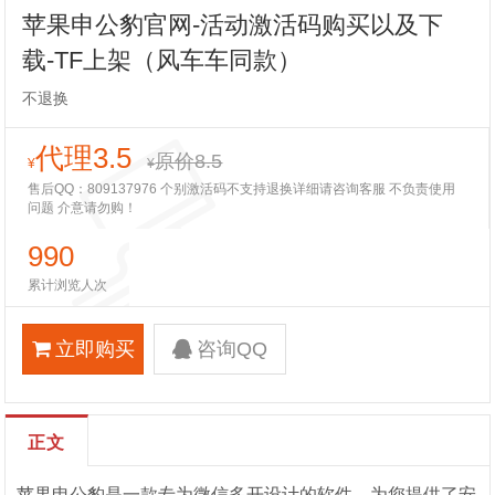
苹果申公豹官网-活动激活码购买以及下
载-TF上架（风车车同款）
不退换
代理3.5
原价8.5
¥
¥
售后QQ：809137976 个别激活码不支持退换详细请咨询客服 不负责使用
问题 介意请勿购！
990
累计浏览人次
立即购买
咨询QQ
正文
苹果申公豹是一款专为微信多开设计的软件，为您提供了安