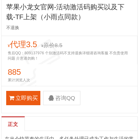
苹果小龙女官网-活动激活码购买以及下
载-TF上架（小雨点同款）
不退换
代理3.5
原价8.5
¥
¥
售后QQ：809137976 个别激活码不支持退换详细请咨询客服 不负责使用
问题 介意请勿购！
885
累计浏览人次
立即购买
咨询QQ
正文
在当今快节奏的生活中，多任务处理已成为工作与生活的常