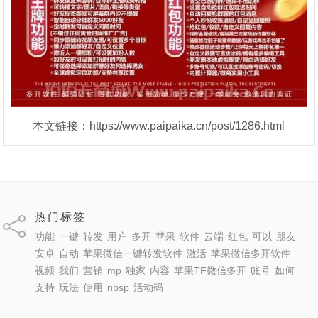
本文链接：https://www.paipaika.cn/post/1286.html
热门标签
功能
一键
转发
用户
多开
苹果
软件
云端
红包
可以
朋友
安卓
自动
苹果微信一键转发软件
激活
苹果微信多开软件
视频
我们
营销
mp
独家
内容
苹果TF微信多开
账号
如何
支持
玩法
使用
nbsp
活动码