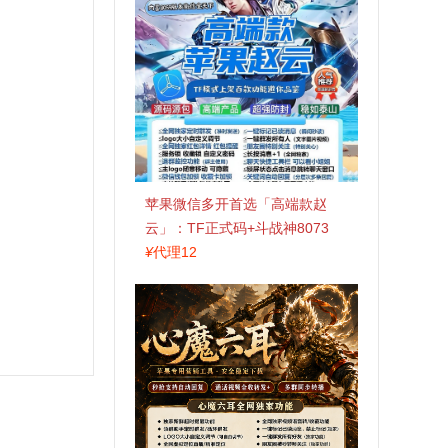
苹果微信多开首选「高端款赵
云」：TF正式码+斗战神8073
包，7天退换认准拍拍卡激活码
¥
代理12
商城