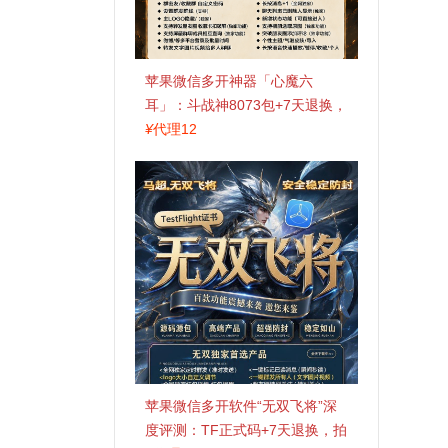
苹果微信多开神器「心魔六
耳」：斗战神8073包+7天退换，
认准拍拍卡激活码商城
¥
代理12
苹果微信多开软件“无双飞将”深
度评测：TF正式码+7天退换，拍