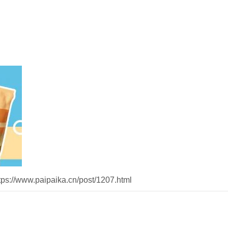
//www.paipaika.cn/post/1207.html