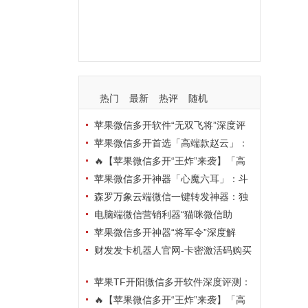
支持
玩法
使用
nbsp
活动码
热门
最新
热评
随机
苹果微信多开软件“无双飞将”深度评
测：TF正式码+7天退换，拍拍卡激活
苹果微信多开首选「高端款赵云」：
码商城正品保障
TF正式码+斗战神8073包，7天退换认
🔥【苹果微信多开“王炸”来袭】「高
准拍拍卡激活码商城
端地狱火」—— TF正式码+斗战神807
苹果微信多开神器「心魔六耳」：斗
3包，7天退换，安全防封，多开自由触
战神8073包+7天退换，认准拍拍卡激
森罗万象云端微信一键转发神器：独
手可及！
活码商城
家源码·安全防封·月卡季卡半年卡年卡
电脑端微信营销利器“猫咪微信助
授权，7天无理由退换！
手”深度评测：7大模块功能全解析，多
苹果微信多开神器“将军令”深度解
卡种授权灵活选
析：8073版本包+TF外侧码，微商营销
财发发卡机器人官网-卡密激活码购买
必备稳定利器
以及下载-天卡月卡季卡年卡授权-不退
苹果TF开阳微信多开软件深度评测：
换
凡尔赛8069包功能全解析，TestFlight
🔥【苹果微信多开“王炸”来袭】「高