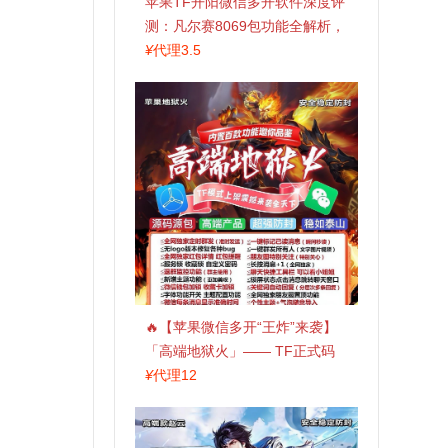
苹果TF开阳微信多开软件深度评
测：凡尔赛8069包功能全解析，
TestFlight稳定版上架，激活认准
¥
代理3.5
拍拍卡商城
🔥【苹果微信多开“王炸”来袭】
「高端地狱火」—— TF正式码
+斗战神8073包，7天退换，安全
¥
代理12
防封，多开自由触手可及！