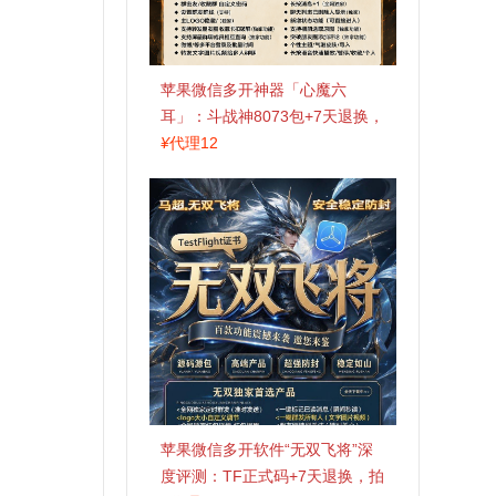
苹果微信多开神器「心魔六
耳」：斗战神8073包+7天退换，
认准拍拍卡激活码商城
¥
代理12
苹果微信多开软件“无双飞将”深
度评测：TF正式码+7天退换，拍