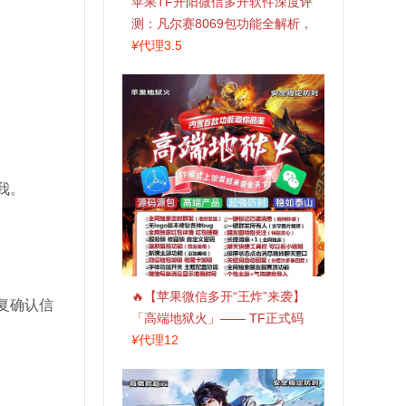
苹果TF开阳微信多开软件深度评
测：凡尔赛8069包功能全解析，
TestFlight稳定版上架，激活认准
¥
代理3.5
拍拍卡商城
我。
🔥【苹果微信多开“王炸”来袭】
复确认信
「高端地狱火」—— TF正式码
+斗战神8073包，7天退换，安全
¥
代理12
防封，多开自由触手可及！