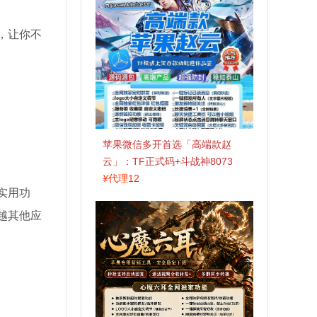
，让你不
苹果微信多开首选「高端款赵
云」：TF正式码+斗战神8073
包，7天退换认准拍拍卡激活码
¥
代理12
实用功
商城
越其他应