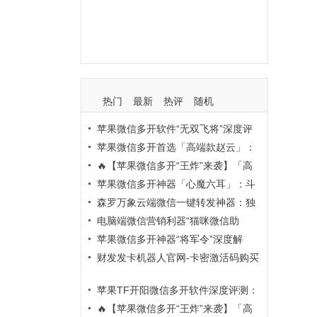
支持
玩法
使用
nbsp
活动码
热门
最新
热评
随机
苹果微信多开软件“无双飞将”深度评
测：TF正式码+7天退换，拍拍卡激活
苹果微信多开首选「高端款赵云」：
码商城正品保障
TF正式码+斗战神8073包，7天退换认
🔥【苹果微信多开“王炸”来袭】「高
准拍拍卡激活码商城
端地狱火」—— TF正式码+斗战神807
苹果微信多开神器「心魔六耳」：斗
3包，7天退换，安全防封，多开自由触
战神8073包+7天退换，认准拍拍卡激
森罗万象云端微信一键转发神器：独
手可及！
活码商城
家源码·安全防封·月卡季卡半年卡年卡
电脑端微信营销利器“猫咪微信助
授权，7天无理由退换！
手”深度评测：7大模块功能全解析，多
苹果微信多开神器“将军令”深度解
卡种授权灵活选
析：8073版本包+TF外侧码，微商营销
财发发卡机器人官网-卡密激活码购买
必备稳定利器
以及下载-天卡月卡季卡年卡授权-不退
苹果TF开阳微信多开软件深度评测：
换
凡尔赛8069包功能全解析，TestFlight
🔥【苹果微信多开“王炸”来袭】「高