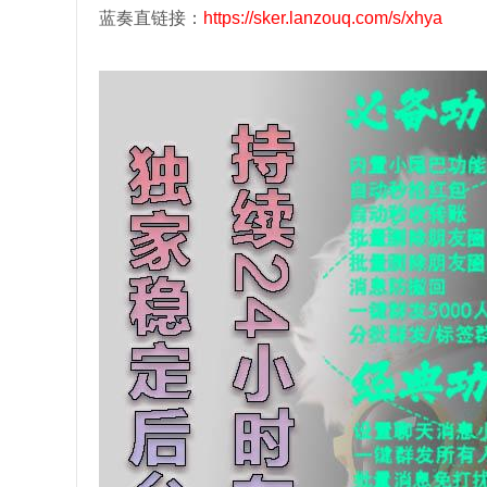
蓝奏直链接：
https://sker.lanzouq.com/s/xhya